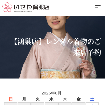
【鴻巣店】レンタル着物のご
来店予約
2026年8月
日
月
火
水
木
金
土