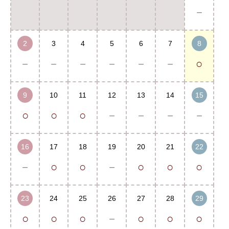
－
2
3
4
5
6
7
8
－
－
－
－
－
－
○
9
10
11
12
13
14
15
○
○
○
－
－
－
－
16
17
18
19
20
21
22
－
○
○
－
○
○
○
23
24
25
26
27
28
29
○
○
○
－
○
○
○