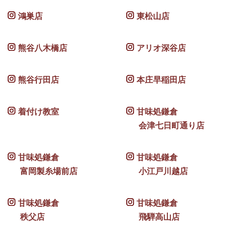
鴻巣店
東松山店
熊谷八木橋店
アリオ深谷店
熊谷行田店
本庄早稲田店
着付け教室
甘味処鎌倉
会津七日町通り店
甘味処鎌倉
甘味処鎌倉
富岡製糸場前店
小江戸川越店
甘味処鎌倉
甘味処鎌倉
秩父店
飛騨高山店