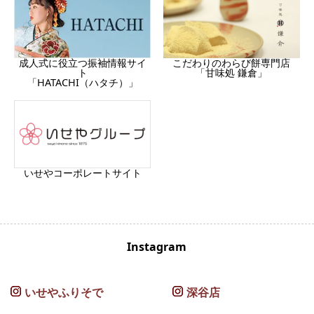
成人式に役立つ振袖情報サイ
こだわりのわらび餅専門店
ト
「甘味処 鎌倉」
「HATACHI（ハタチ）」
いせやコーポレートサイト
Instagram
いせやふりそで
深谷店