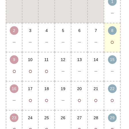
1
－
2
3
4
5
6
7
8
－
－
－
－
－
－
○
9
10
11
12
13
14
15
○
○
○
－
－
－
－
16
17
18
19
20
21
22
－
○
○
－
○
○
○
23
24
25
26
27
28
29