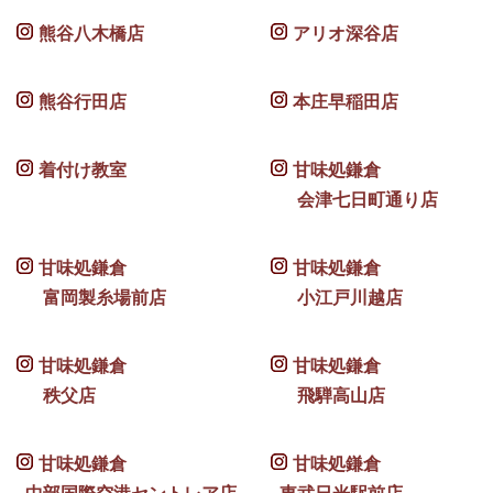
熊谷八木橋店
アリオ深谷店
熊谷行田店
本庄早稲田店
着付け教室
甘味処鎌倉
会津七日町通り店
甘味処鎌倉
甘味処鎌倉
富岡製糸場前店
小江戸川越店
甘味処鎌倉
甘味処鎌倉
秩父店
飛騨高山店
甘味処鎌倉
甘味処鎌倉
中部国際空港セントレア店
東武日光駅前店