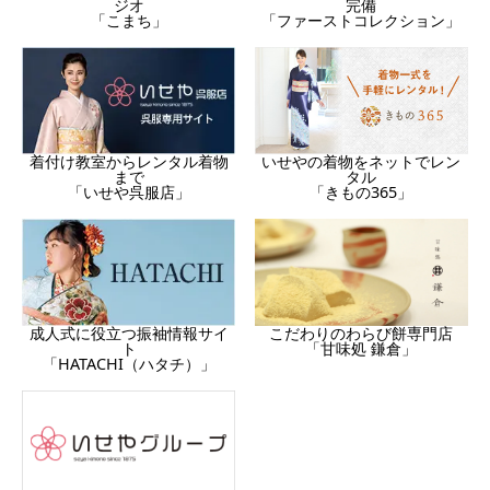
完備
ジオ
「ファーストコレクション」
「こまち」
着付け教室からレンタル着物
いせやの着物をネットでレン
まで
タル
「いせや呉服店」
「きもの365」
成人式に役立つ振袖情報サイ
こだわりのわらび餅専門店
ト
「甘味処 鎌倉」
「HATACHI（ハタチ）」