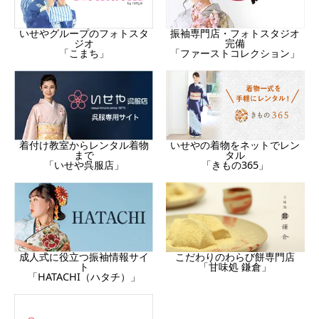
振袖専門店・フォトスタジオ
いせやグループのフォトスタ
完備
ジオ
「ファーストコレクション」
「こまち」
着付け教室からレンタル着物
いせやの着物をネットでレン
まで
タル
「いせや呉服店」
「きもの365」
成人式に役立つ振袖情報サイ
こだわりのわらび餅専門店
ト
「甘味処 鎌倉」
「HATACHI（ハタチ）」