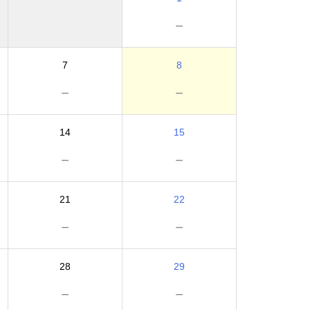
－
7
8
－
－
14
15
－
－
21
22
－
－
28
29
－
－