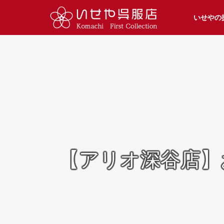
いせやの
【アリオ深谷店】お