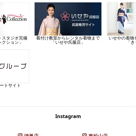
トスタジオ完備
着付け教室からレンタル着物まで
いせやの着物
レクション」
「いせや呉服店」
「き
ートサイト
Instagram