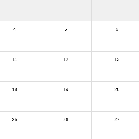
4
5
6
－
－
－
11
12
13
－
－
－
18
19
20
－
－
－
25
26
27
－
－
－