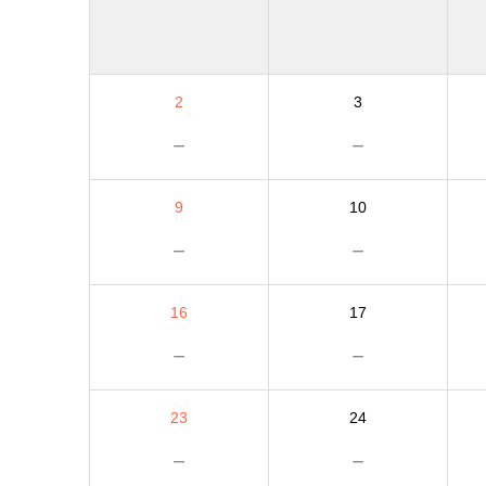
2
3
－
－
9
10
－
－
16
17
－
－
23
24
－
－