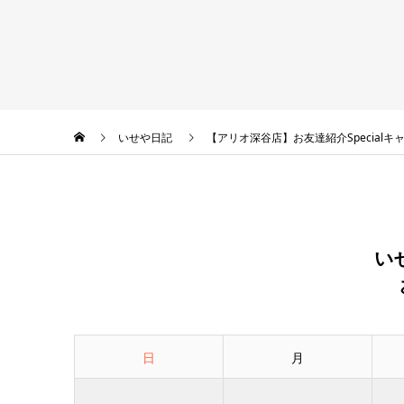
いせや日記
【アリオ深谷店】お友達紹介Specialキ
い
日
月