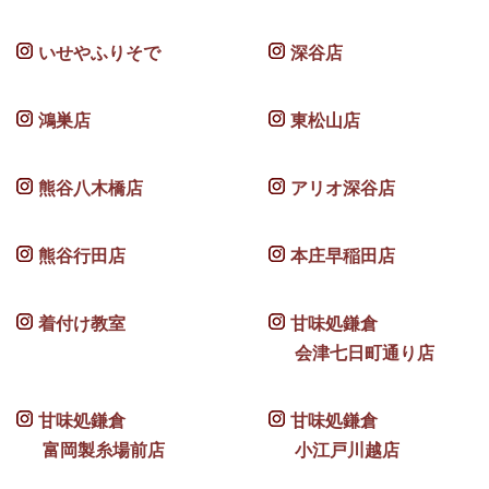
いせやふりそで
深谷店
鴻巣店
東松山店
熊谷八木橋店
アリオ深谷店
熊谷行田店
本庄早稲田店
着付け教室
甘味処鎌倉
会津七日町通り店
甘味処鎌倉
甘味処鎌倉
富岡製糸場前店
小江戸川越店