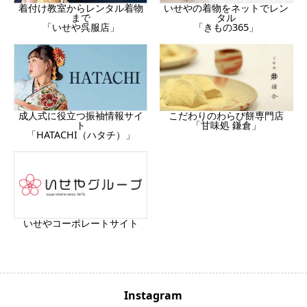
着付け教室からレンタル着物
いせやの着物をネットでレン
まで
タル
「いせや呉服店」
「きもの365」
成人式に役立つ振袖情報サイ
こだわりのわらび餅専門店
ト
「甘味処 鎌倉」
「HATACHI（ハタチ）」
いせやコーポレートサイト
Instagram