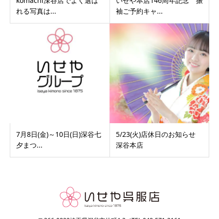
komachi深谷店でよく選ば
いせや本店146周年記念 振
れる写真は...
袖ご予約キャ...
7月8日(金)～10日(日)深谷七
5/23(火)店休日のお知らせ
夕まつ...
深谷本店