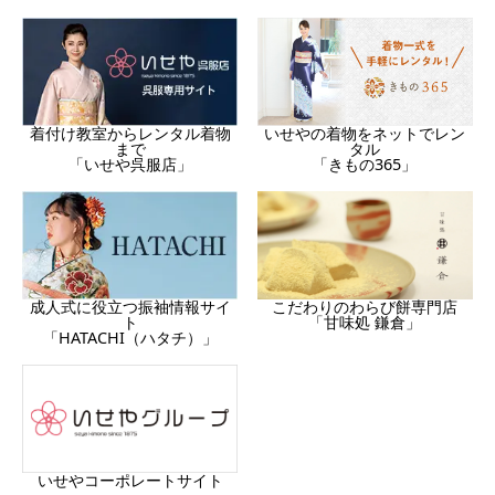
着付け教室からレンタル着物
いせやの着物をネットでレン
まで
タル
「いせや呉服店」
「きもの365」
成人式に役立つ振袖情報サイ
こだわりのわらび餅専門店
ト
「甘味処 鎌倉」
「HATACHI（ハタチ）」
いせやコーポレートサイト