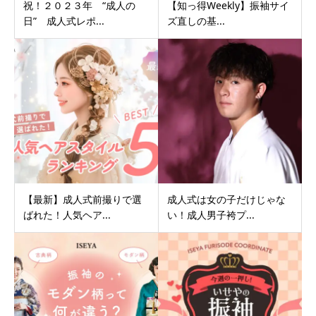
祝！２０２３年 “成人の
【知っ得Weekly】振袖サイ
日” 成人式レポ...
ズ直しの基...
【最新】成人式前撮りで選
成人式は女の子だけじゃな
ばれた！人気ヘア...
い！成人男子袴プ...