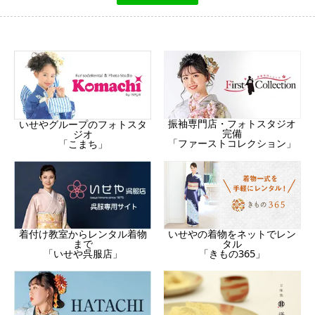
振袖専門店・フォトスタジオ
いせやグループのフォトスタ
完備
ジオ
「ファーストコレクション」
「こまち」
着付け教室からレンタル着物
いせやの着物をネットでレン
まで
タル
「いせや呉服店」
「きもの365」