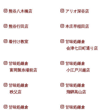
熊谷八木橋店
アリオ深谷店
熊谷行田店
本庄早稲田店
着付け教室
甘味処鎌倉
会津七日町通り店
甘味処鎌倉
甘味処鎌倉
富岡製糸場前店
小江戸川越店
甘味処鎌倉
甘味処鎌倉
秩父店
飛騨高山店
甘味処鎌倉
甘味処鎌倉