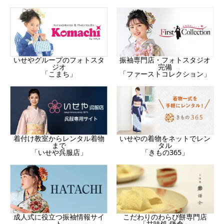
振袖専門店・フォトスタジオ
いせやグループのフォトスタ
完備
ジオ
「ファーストコレクション」
「こまち」
着付け教室からレンタル着物
いせやの着物をネットでレン
まで
タル
「いせや呉服店」
「きもの365」
成人式に役立つ振袖情報サイ
こだわりのわらび餅専門店
ト
「甘味処 鎌倉」