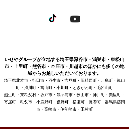
いせやグループが立地する埼玉県深谷市・鴻巣市・東松山
市・上里町・熊谷市・本庄市・川越市のほかにも多くの地
域からお越しいただいております。
埼玉県北本市・行田市・羽生市・吉見町・旧騎西町・川島町・嵐山
町・滑川町・鳩山町・小川町・ときがわ町・毛呂山町
越生町・東秩父村・坂戸市・鶴ヶ島市・狭山市・神川町・美里町・
寄居町・秩父市・小鹿野町・皆野町・横瀬町・長瀞町・群馬県藤岡
市・高崎市・伊勢崎市・玉村町