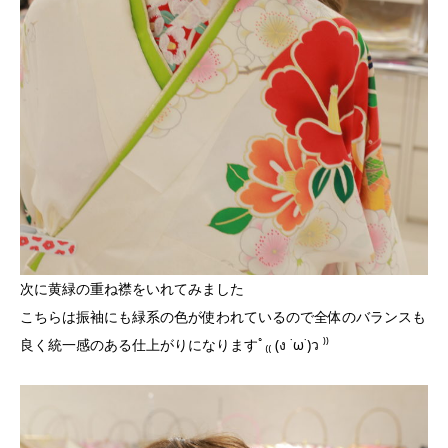
次に黄緑の重ね襟をいれてみました
こちらは振袖にも緑系の色が使われているので全体のバランスも
良く統一感のある仕上がりになりますﾟ₍₍ (ง ˙ω˙)ว ⁾⁾