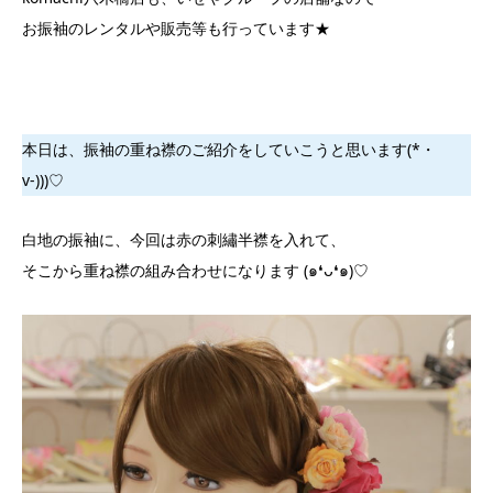
お振袖のレンタルや販売等も行っています★
本日は、振袖の重ね襟のご紹介をしていこうと思います(*・
v-)))♡
白地の振袖に、今回は赤の刺繡半襟を入れて、
そこから重ね襟の組み合わせになります (๑❛ᴗ❛๑)♡