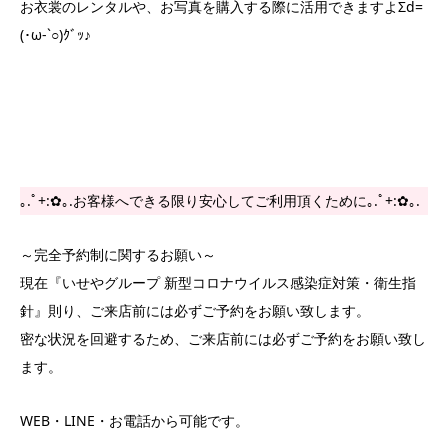
お衣裳のレンタルや、お写真を購入する際に活用できますよΣd=
(･ω-`○)ｸﾞｯ♪
｡.ﾟ+:✿｡.お客様へできる限り安心してご利用頂くために｡.ﾟ+:✿｡.
～完全予約制に関するお願い～
現在『いせやグループ 新型コロナウイルス感染症対策・衛生指
針』則り、ご来店前には必ずご予約をお願い致します。
密な状況を回避するため、ご来店前には必ずご予約をお願い致し
ます。
WEB・LINE・お電話から可能です。