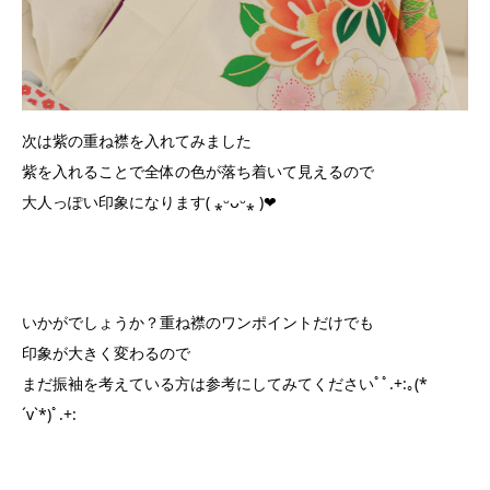
次は紫の重ね襟を入れてみました
紫を入れることで全体の色が落ち着いて見えるので
大人っぽい印象になります( ⁎ᵕᴗᵕ⁎ )❤︎
いかがでしょうか？重ね襟のワンポイントだけでも
印象が大きく変わるので
まだ振袖を考えている方は参考にしてみてくださいﾟﾟ.+:｡(*
´v`*)ﾟ.+: