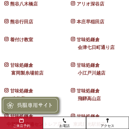
熊谷八木橋店
アリオ深谷店
熊谷行田店
本庄早稲田店
着付け教室
甘味処鎌倉
会津七日町通り店
甘味処鎌倉
甘味処鎌倉
富岡製糸場前店
小江戸川越店
甘味処鎌倉
甘味処鎌倉
秩父店
飛騨高山店
甘味処鎌倉
甘味処鎌倉
中部国際空港セントレア店
東武日光駅前店
お電話
アクセス
ご来店予約