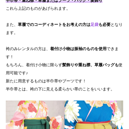
半巾帯・重ね襟・草履またはブーツ・バッグ・髪飾り
これら上記のものがあげられます。
また、
草履でのコーディネートをお考えの方は
足袋
も必要
となり
ます。
袴のみレンタルの方は、
着付け小物は振袖のものを使用
できま
す！
もちろん、着付け小物に限らず
髪飾りや重ね襟、草履バッグも
使
用可能です♪
新たに用意するものは半巾帯やブーツです！
半巾帯とは、袴の下に見える柔らかい帯のことをいいます。