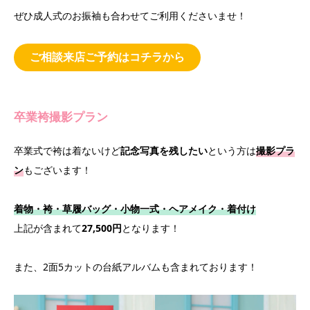
ぜひ成人式のお振袖も合わせてご利用くださいませ！
ご相談来店ご予約はコチラから
卒業袴撮影プラン
卒業式で袴は着ないけど
記念写真を残したい
という方は
撮影プラ
ン
もございます！
着物・袴・草履バッグ・小物一式・ヘアメイク・着付け
上記が含まれて
27,500円
となります！
また、2面5カットの台紙アルバムも含まれております！