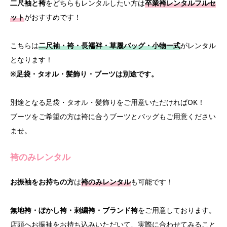
二尺袖と袴
をどちらもレンタルしたい方は
卒業袴レンタルフルセ
ット
がおすすめです！
こちらは
二尺袖・袴・長襦袢・草履バッグ・小物一式
がレンタル
となります！
※足袋・タオル・髪飾り・ブーツは別途です。
別途となる足袋・タオル・髪飾りをご用意いただければOK！
ブーツをご希望の方は袴に合うブーツとバッグもご用意ください
ませ。
袴のみレンタル
お振袖をお持ちの方
は
袴のみレンタル
も可能です！
無地袴・ぼかし袴・刺繍袴・ブランド袴
をご用意しております。
店頭へお振袖をお持ち込みいただいて、実際に合わせてみること