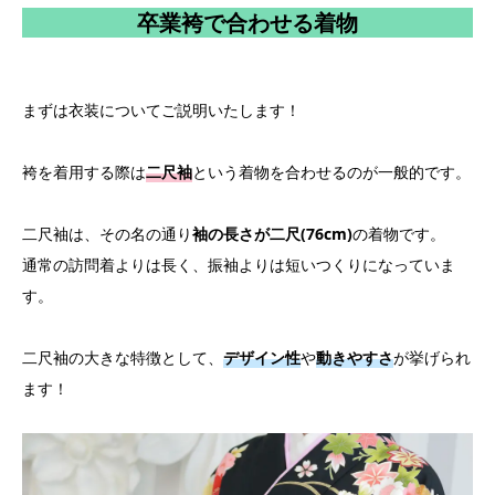
卒業袴で合わせる着物
まずは衣装についてご説明いたします！
袴を着用する際は
二尺袖
という着物を合わせるのが一般的です。
二尺袖は、その名の通り
袖の長さが二尺(76cm)
の着物です。
通常の訪問着よりは長く、振袖よりは短いつくりになっていま
す。
二尺袖の大きな特徴として、
デザイン性
や
動きやすさ
が挙げられ
ます！