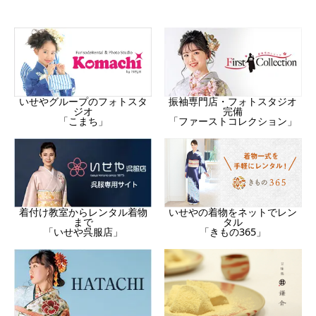
振袖専門店・フォトスタジオ
いせやグループのフォトスタ
完備
ジオ
「ファーストコレクション」
「こまち」
着付け教室からレンタル着物
いせやの着物をネットでレン
まで
タル
「いせや呉服店」
「きもの365」