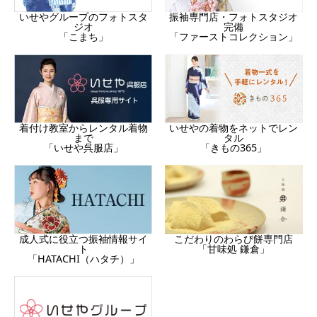
振袖専門店・フォトスタジオ
いせやグループのフォトスタ
完備
ジオ
「ファーストコレクション」
「こまち」
着付け教室からレンタル着物
いせやの着物をネットでレン
まで
タル
「いせや呉服店」
「きもの365」
成人式に役立つ振袖情報サイ
こだわりのわらび餅専門店
ト
「甘味処 鎌倉」
「HATACHI（ハタチ）」