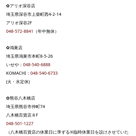
✿アリオ深谷店
埼玉県深谷市上柴町西4-2-14
アリオ深谷2F
048-572-8841
（年中無休）
✿鴻巣店
埼玉県鴻巣市本町8-5-26
いせや：
048-540-6888
KOMACHI：
048-540-6733
(火・水定休)
✿熊谷八木橋店
埼玉県熊谷市仲町74
八木橋百貨店８F
048-501-1227
（八木橋百貨店の休業日に準ずる※臨時休業日を設けさせていた