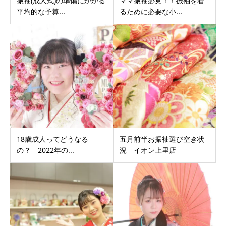
振袖(成人式)の準備にかかる
ママ振袖必見！！振袖を着
平均的な予算...
るために必要な小...
18歳成人ってどうなる
五月前半お振袖選び空き状
の？ 2022年の...
況 イオン上里店