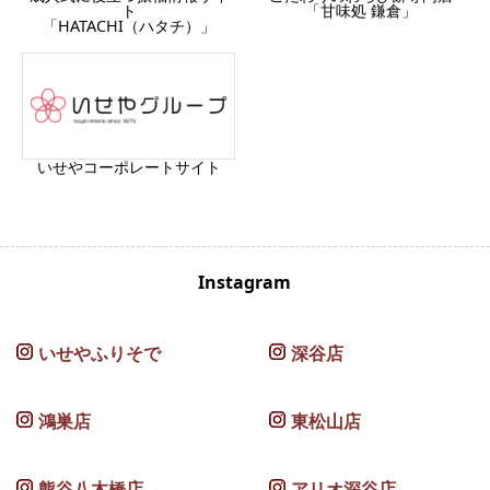
ト
「甘味処 鎌倉」
「HATACHI（ハタチ）」
いせやコーポレートサイト
Instagram
いせやふりそで
深谷店
鴻巣店
東松山店
熊谷八木橋店
アリオ深谷店