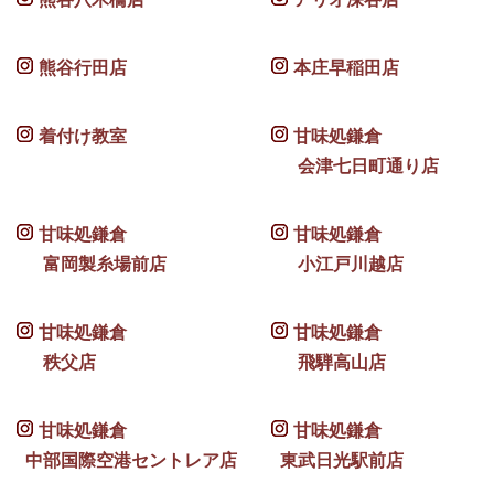
熊谷行田店
本庄早稲田店
着付け教室
甘味処鎌倉
会津七日町通り店
甘味処鎌倉
甘味処鎌倉
富岡製糸場前店
小江戸川越店
甘味処鎌倉
甘味処鎌倉
秩父店
飛騨高山店
甘味処鎌倉
甘味処鎌倉
中部国際空港セントレア店
東武日光駅前店