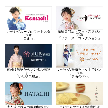
振袖専門店・フォトスタジオ
いせやグループのフォトスタ
完備
ジオ
「ファーストコレクション」
「こまち」
着付け教室からレンタル着物
いせやの着物をネットでレン
まで
タル
「いせや呉服店」
「きもの365」
成人式に役立つ振袖情報サイ
こだわりのわらび餅専門店