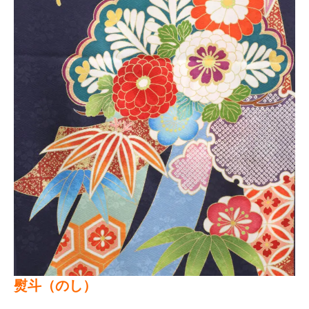
熨斗（のし）