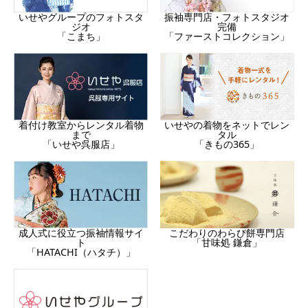
振袖専門店・フォトスタジオ
いせやグループのフォトスタ
完備
ジオ
「ファーストコレクション」
「こまち」
着付け教室からレンタル着物
いせやの着物をネットでレン
まで
タル
「いせや呉服店」
「きもの365」
成人式に役立つ振袖情報サイ
こだわりのわらび餅専門店
ト
「甘味処 鎌倉」
「HATACHI（ハタチ）」