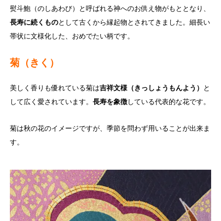
熨斗鮑（のしあわび）と呼ばれる神へのお供え物がもととなり、
長寿に続くもの
として古くから縁起物とされてきました。細長い
帯状に文様化した、おめでたい柄です。
菊（きく）
美しく香りも優れている菊は
吉祥文様（きっしょうもんよう）
と
して広く愛されています。
長寿を象徴
している代表的な花です。
菊は秋の花のイメージですが、季節を問わず用いることが出来ま
す。