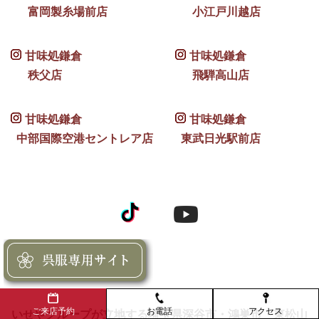
富岡製糸場前店
小江戸川越店
甘味処鎌倉
甘味処鎌倉
秩父店
飛騨高山店
甘味処鎌倉
甘味処鎌倉
中部国際空港セントレア店
東武日光駅前店
お電話
アクセス
ご来店予約
いせやグループが立地する埼玉県深谷市・鴻巣市・東松山