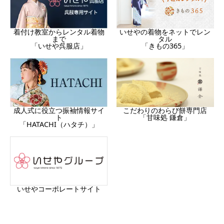
着付け教室からレンタル着物
いせやの着物をネットでレン
まで
タル
「いせや呉服店」
「きもの365」
成人式に役立つ振袖情報サイ
こだわりのわらび餅専門店
ト
「甘味処 鎌倉」
「HATACHI（ハタチ）」
いせやコーポレートサイト