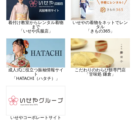
着付け教室からレンタル着物
いせやの着物をネットでレン
まで
タル
「いせや呉服店」
「きもの365」
成人式に役立つ振袖情報サイ
こだわりのわらび餅専門店
ト
「甘味処 鎌倉」
「HATACHI（ハタチ）」
いせやコーポレートサイト