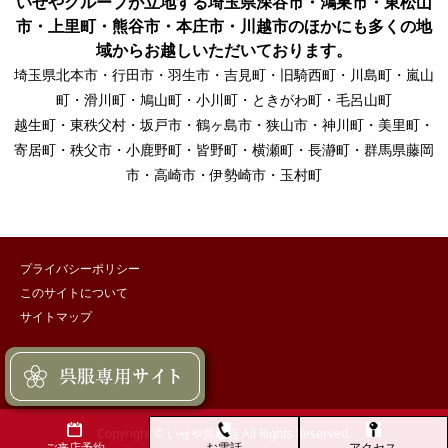
いせやグループが立地する埼玉県深谷市・鴻巣市・東松山
市・上里町・熊谷市・本庄市・川越市のほかにも多くの地
域からお越しいただいております。
埼玉県北本市・行田市・羽生市・吉見町・旧騎西町・川島町・嵐山
町・滑川町・鳩山町・小川町・ときがわ町・毛呂山町
越生町・東秩父村・坂戸市・鶴ヶ島市・狭山市・神川町・美里町・
寄居町・秩父市・小鹿野町・皆野町・横瀬町・長瀞町・群馬県藤岡
市・高崎市・伊勢崎市・玉村町
プライバシーポリシー
このサイトについて
サイトマップ
Copyright © いせや呉服店 All Rights Reserved.
お電話
アクセス
ご来店予約