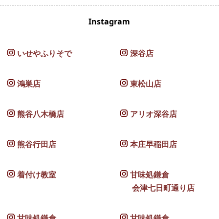
Instagram
いせやふりそで
深谷店
鴻巣店
東松山店
熊谷八木橋店
アリオ深谷店
熊谷行田店
本庄早稲田店
着付け教室
甘味処鎌倉
会津七日町通り店
甘味処鎌倉
甘味処鎌倉