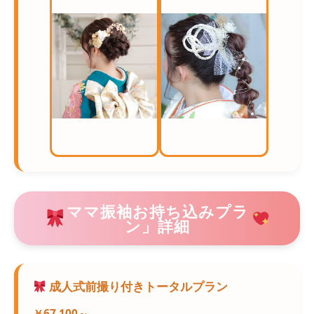
ママ振袖お持ち込みプラ
ン」詳細
成人式前撮り付きトータルプラン
￥67,100～