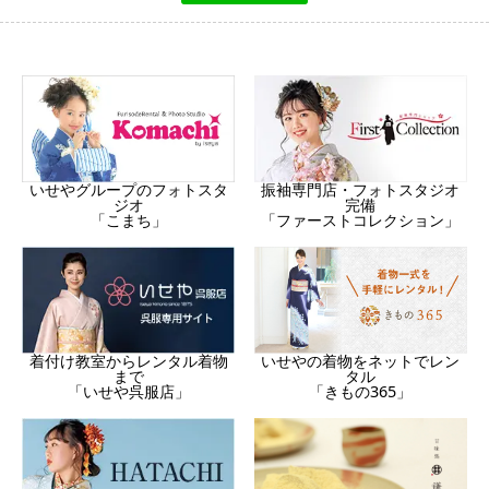
振袖専門店・フォトスタジオ
いせやグループのフォトスタ
完備
ジオ
「ファーストコレクション」
「こまち」
着付け教室からレンタル着物
いせやの着物をネットでレン
まで
タル
「いせや呉服店」
「きもの365」