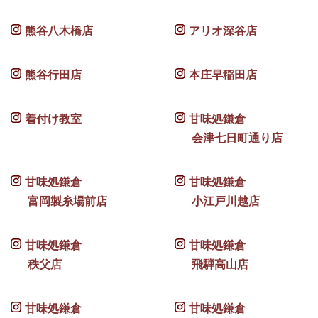
熊谷八木橋店
アリオ深谷店
熊谷行田店
本庄早稲田店
着付け教室
甘味処鎌倉
会津七日町通り店
甘味処鎌倉
甘味処鎌倉
富岡製糸場前店
小江戸川越店
甘味処鎌倉
甘味処鎌倉
秩父店
飛騨高山店
甘味処鎌倉
甘味処鎌倉