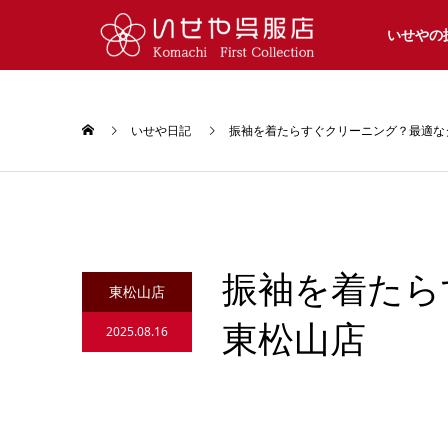
いせやの
いせや日記
振袖を着たらすぐクリーニング？最適な
振袖を着た
東松山店
東松山店
2025.08.16