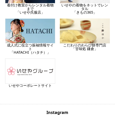
着付け教室からレンタル着物
いせやの着物をネットでレン
まで
タル
「いせや呉服店」
「きもの365」
成人式に役立つ振袖情報サイ
こだわりのわらび餅専門店
ト
「甘味処 鎌倉」
「HATACHI（ハタチ）」
いせやコーポレートサイト
Instagram