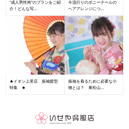
“成人男性袴”のプランをご紹
今流行りのポニーテールの
介！どんな写...
ヘアアレンジにつ...
★イオン上里店 振袖髪型
振袖を着るために必要な小
特集 ★
物とは？ 東松山...