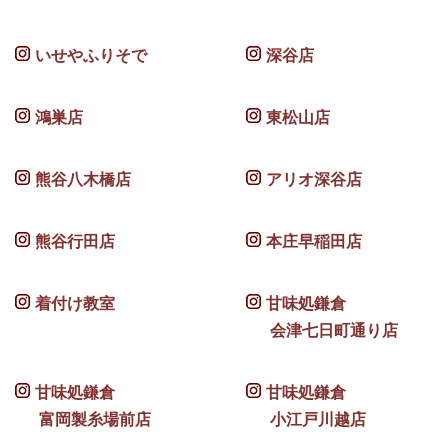
いせやふりそで
深谷店
鴻巣店
東松山店
熊谷八木橋店
アリオ深谷店
熊谷行田店
本庄早稲田店
着付け教室
甘味処鎌倉
会津七日町通り店
甘味処鎌倉
甘味処鎌倉
富岡製糸場前店
小江戸川越店