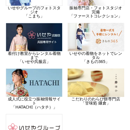
振袖専門店・フォトスタジオ
いせやグループのフォトスタ
完備
ジオ
「ファーストコレクション」
「こまち」
着付け教室からレンタル着物
いせやの着物をネットでレン
まで
タル
「いせや呉服店」
「きもの365」
成人式に役立つ振袖情報サイ
こだわりのわらび餅専門店
ト
「甘味処 鎌倉」
「HATACHI（ハタチ）」