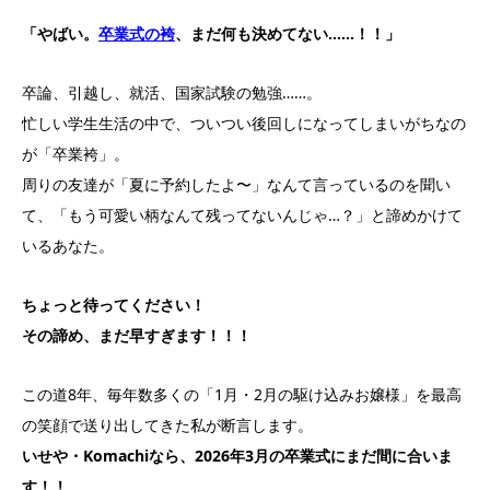
「やばい。
卒業式の袴
、まだ何も決めてない……！！」
卒論、引越し、就活、国家試験の勉強……。
忙しい学生生活の中で、ついつい後回しになってしまいがちなの
が「卒業袴」。
周りの友達が「夏に予約したよ〜」なんて言っているのを聞い
て、「もう可愛い柄なんて残ってないんじゃ…？」と諦めかけて
いるあなた。
ちょっと待ってください！
その諦め、まだ早すぎます！！！
この道8年、毎年数多くの「1月・2月の駆け込みお嬢様」を最高
の笑顔で送り出してきた私が断言します。
いせや・Komachiなら、2026年3月の卒業式にまだ間に合いま
す！！