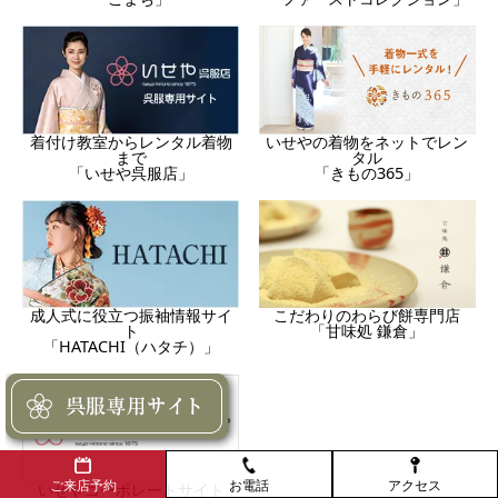
着付け教室からレンタル着物
いせやの着物をネットでレン
まで
タル
「いせや呉服店」
「きもの365」
成人式に役立つ振袖情報サイ
こだわりのわらび餅専門店
ト
「甘味処 鎌倉」
「HATACHI（ハタチ）」
お電話
アクセス
ご来店予約
いせやコーポレートサイト