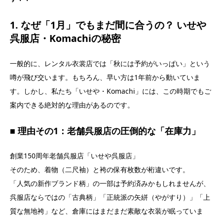
1. なぜ「1月」でもまだ間に合うの？ いせや
呉服店・Komachiの秘密
一般的に、レンタル衣裳店では「秋には予約がいっぱい」という
噂が飛び交います。もちろん、早い方は1年前から動いていま
す。しかし、私たち「いせや・Komachi」には、この時期でもご
案内できる絶対的な理由があるのです。
■ 理由その1：老舗呉服店の圧倒的な「在庫力」
創業150周年老舗呉服店「いせや呉服店」
そのため、着物（二尺袖）と袴の保有枚数が桁違いです。
「人気の新作ブランド柄」の一部は予約済みかもしれませんが、
呉服店ならではの「古典柄」「正統派の矢絣（やがすり）」「上
質な無地袴」など、倉庫にはまだまだ素敵な衣装が眠っていま