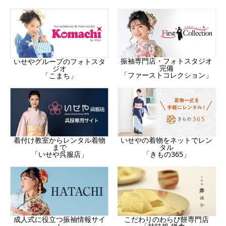
振袖専門店・フォトスタジオ
いせやグループのフォトスタ
完備
ジオ
「ファーストコレクション」
「こまち」
着付け教室からレンタル着物
いせやの着物をネットでレン
まで
タル
「いせや呉服店」
「きもの365」
成人式に役立つ振袖情報サイ
こだわりのわらび餅専門店