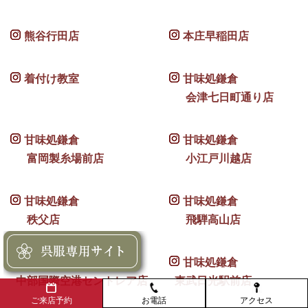
熊谷行田店
本庄早稲田店
着付け教室
甘味処鎌倉
会津七日町通り店
甘味処鎌倉
甘味処鎌倉
富岡製糸場前店
小江戸川越店
甘味処鎌倉
甘味処鎌倉
秩父店
飛騨高山店
甘味処鎌倉
甘味処鎌倉
中部国際空港セントレア店
東武日光駅前店
お電話
アクセス
ご来店予約