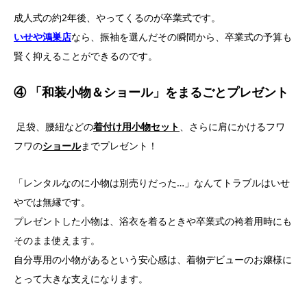
成人式の約2年後、やってくるのが卒業式です。
いせや鴻巣店
なら、振袖を選んだその瞬間から、卒業式の予算も
賢く抑えることができるのです。
④ 「和装小物＆ショール」をまるごとプレゼント
足袋、腰紐などの
着付け用小物セット
、さらに肩にかけるフワ
フワの
ショール
までプレゼント！
「レンタルなのに小物は別売りだった…」なんてトラブルはいせ
やでは無縁です。
プレゼントした小物は、浴衣を着るときや卒業式の袴着用時にも
そのまま使えます。
自分専用の小物があるという安心感は、着物デビューのお嬢様に
とって大きな支えになります。