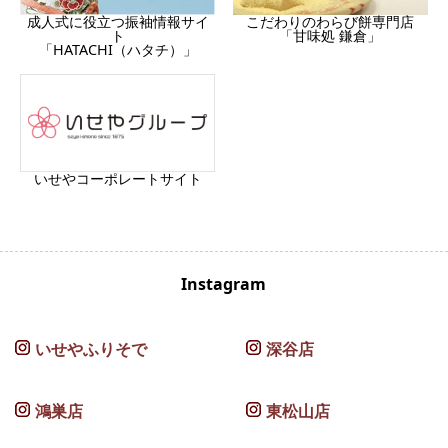
成人式に役立つ振袖情報サイ
こだわりのわらび餅専門店
ト
「甘味処 鎌倉」
「HATACHI（ハタチ）」
いせやコーポレートサイト
Instagram
いせやふりそで
深谷店
鴻巣店
東松山店