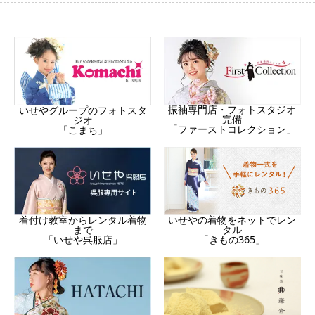
振袖専門店・フォトスタジオ
いせやグループのフォトスタ
完備
ジオ
「ファーストコレクション」
「こまち」
着付け教室からレンタル着物
いせやの着物をネットでレン
まで
タル
「いせや呉服店」
「きもの365」