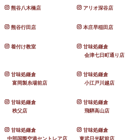
熊谷八木橋店
アリオ深谷店
熊谷行田店
本庄早稲田店
着付け教室
甘味処鎌倉
会津七日町通り店
甘味処鎌倉
甘味処鎌倉
富岡製糸場前店
小江戸川越店
甘味処鎌倉
甘味処鎌倉
秩父店
飛騨高山店
甘味処鎌倉
甘味処鎌倉
中部国際空港セントレア店
東武日光駅前店