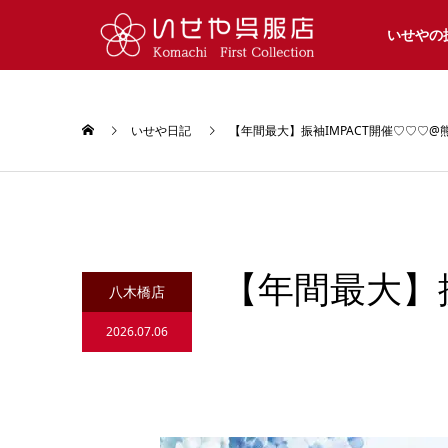
いせやの
いせや日記
【年間最大】振袖IMPACT開催♡♡♡@
【年間最大】
八木橋店
2026.07.06