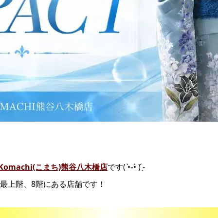
omachi(こまち)熊谷八木橋店
です( •̀֊•́ ) ̖́-
最上階、8階にある店舗です！