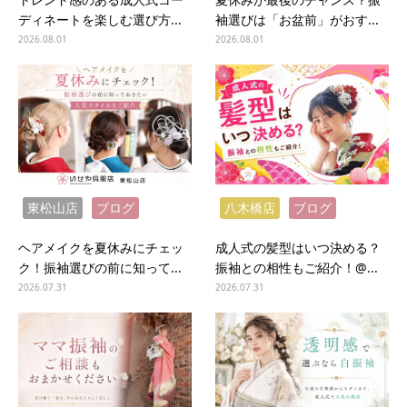
ディネートを楽しむ選び方...
袖選びは「お盆前」がおす...
2026.08.01
2026.08.01
東松山店
ブログ
八木橋店
ブログ
ヘアメイクを夏休みにチェッ
成人式の髪型はいつ決める？
ク！振袖選びの前に知って...
振袖との相性もご紹介！@...
2026.07.31
2026.07.31