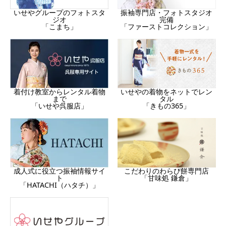
振袖専門店・フォトスタジオ
いせやグループのフォトスタ
完備
ジオ
「ファーストコレクション」
「こまち」
着付け教室からレンタル着物
いせやの着物をネットでレン
まで
タル
「いせや呉服店」
「きもの365」
成人式に役立つ振袖情報サイ
こだわりのわらび餅専門店
ト
「甘味処 鎌倉」
「HATACHI（ハタチ）」