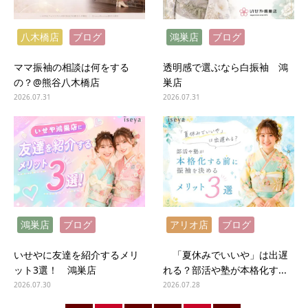
八木橋店
ブログ
鴻巣店
ブログ
ママ振袖の相談は何をする
透明感で選ぶなら白振袖 鴻
の？@熊谷八木橋店
巣店
2026.07.31
2026.07.31
鴻巣店
ブログ
アリオ店
ブログ
いせやに友達を紹介するメリ
「夏休みでいいや」は出遅
ット3選！ 鴻巣店
れる？部活や塾が本格化す...
2026.07.30
2026.07.28