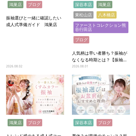
鴻巣店
ブログ
深谷本店
鴻巣店
東松山店
八木橋店
振袖選びと一緒に確認したい
成人式準備ガイド 鴻巣店
ファーストコレクション熊
谷行田店
ブログ
人気柄は早い者勝ち？振袖が
なくなる時期とは？【振袖...
2026.08.02
2026.08.01
鴻巣店
ブログ
深谷本店
ブログ
トレンド感のある成人式コー
夏休みが最後のチャンス？振