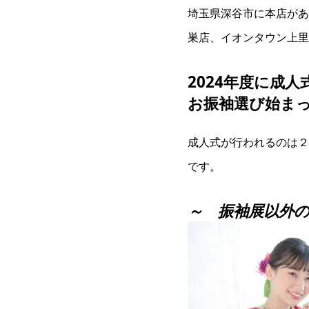
埼玉県深谷市に本店があ
巣店、イオンタウン上里
2024年度に成
お振袖選び始ま
成人式が行われるのは２
です。
～ 振袖展以外