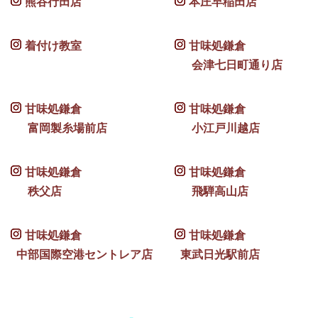
熊谷行田店
本庄早稲田店
着付け教室
甘味処鎌倉
会津七日町通り店
甘味処鎌倉
甘味処鎌倉
富岡製糸場前店
小江戸川越店
甘味処鎌倉
甘味処鎌倉
秩父店
飛騨高山店
甘味処鎌倉
甘味処鎌倉
中部国際空港セントレア店
東武日光駅前店