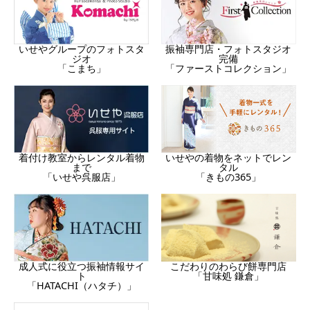
振袖専門店・フォトスタジオ
いせやグループのフォトスタ
完備
ジオ
「ファーストコレクション」
「こまち」
着付け教室からレンタル着物
いせやの着物をネットでレン
まで
タル
「いせや呉服店」
「きもの365」
成人式に役立つ振袖情報サイ
こだわりのわらび餅専門店
ト
「甘味処 鎌倉」
「HATACHI（ハタチ）」