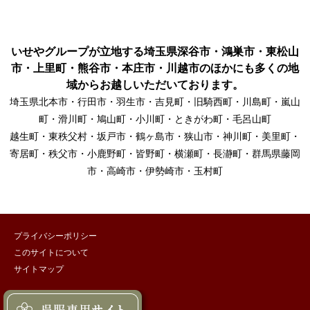
いせやグループが立地する埼玉県深谷市・鴻巣市・東松山
市・上里町・熊谷市・本庄市・川越市のほかにも多くの地
域からお越しいただいております。
埼玉県北本市・行田市・羽生市・吉見町・旧騎西町・川島町・嵐山
町・滑川町・鳩山町・小川町・ときがわ町・毛呂山町
越生町・東秩父村・坂戸市・鶴ヶ島市・狭山市・神川町・美里町・
寄居町・秩父市・小鹿野町・皆野町・横瀬町・長瀞町・群馬県藤岡
市・高崎市・伊勢崎市・玉村町
プライバシーポリシー
このサイトについて
サイトマップ