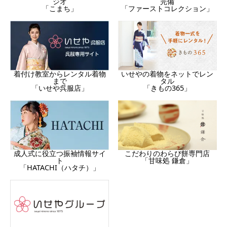
完備
ジオ
「ファーストコレクション」
「こまち」
着付け教室からレンタル着物
いせやの着物をネットでレン
まで
タル
「いせや呉服店」
「きもの365」
成人式に役立つ振袖情報サイ
こだわりのわらび餅専門店
ト
「甘味処 鎌倉」
「HATACHI（ハタチ）」