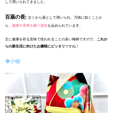
して用いられてきました。
百薬の長:
古くから薬として用いられ、万病に効くことか
ら、
健康や長寿を願う意味
も込められています。
主に健康を祈る意味で使われることの多い梅柄ですので、
これか
らの新生活に向けたお嬢様にピッタリ
ですね！
◆小物