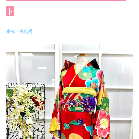
ト
◆赤・古典柄