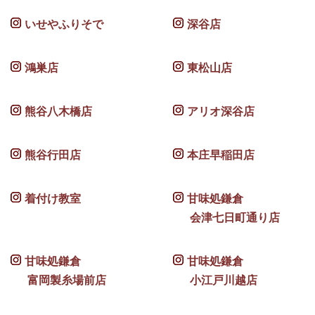
いせやふりそで
深谷店
鴻巣店
東松山店
熊谷八木橋店
アリオ深谷店
熊谷行田店
本庄早稲田店
着付け教室
甘味処鎌倉
会津七日町通り店
甘味処鎌倉
甘味処鎌倉
富岡製糸場前店
小江戸川越店