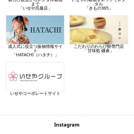
まで
タル
「いせや呉服店」
「きもの365」
成人式に役立つ振袖情報サイ
こだわりのわらび餅専門店
ト
「甘味処 鎌倉」
「HATACHI（ハタチ）」
いせやコーポレートサイト
Instagram