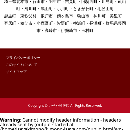
埼玉県北本市・行田市・羽生市・吉見町・旧騎西町・川島町・嵐山
町・滑川町・鳩山町・小川町・ときがわ町・毛呂山町
越生町・東秩父村・坂戸市・鶴ヶ島市・狭山市・神川町・美里町・
寄居町・秩父市・小鹿野町・皆野町・横瀬町・長瀞町・群馬県藤岡
市・高崎市・伊勢崎市・玉村町
プライバシーポリシー
このサイトについて
サイトマップ
Copyright © いせや呉服店 All Rights Reserved.
Warning
: Cannot modify header information - headers
already sent by (output started at
/home/iseyakimono/kimono-iseya.com/public_html/wp-