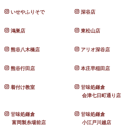
いせやふりそで
深谷店
鴻巣店
東松山店
熊谷八木橋店
アリオ深谷店
熊谷行田店
本庄早稲田店
着付け教室
甘味処鎌倉
会津七日町通り店
甘味処鎌倉
甘味処鎌倉
富岡製糸場前店
小江戸川越店