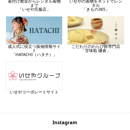
着付け教室からレンタル着物
いせやの着物をネットでレン
まで
タル
「いせや呉服店」
「きもの365」
成人式に役立つ振袖情報サイ
こだわりのわらび餅専門店
ト
「甘味処 鎌倉」
「HATACHI（ハタチ）」
いせやコーポレートサイト
Instagram