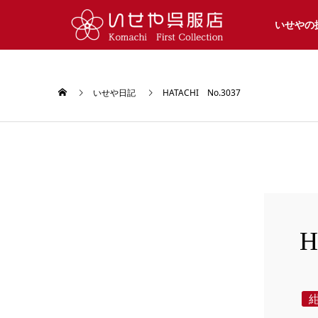
いせやの
いせや日記
HATACHI No.3037
H