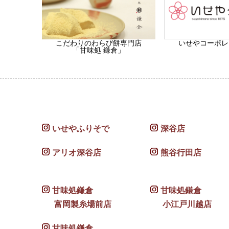
こだわりのわらび餅専門店
いせやコーポレ
「甘味処 鎌倉」
いせやふりそで
深谷店
アリオ深谷店
熊谷行田店
甘味処鎌倉
甘味処鎌倉
富岡製糸場前店
小江戸川越店
甘味処鎌倉