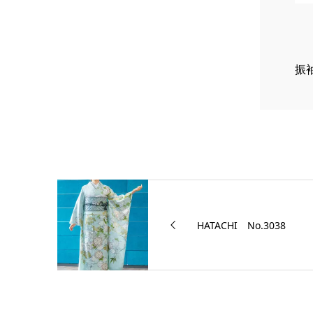
振袖
HATACHI No.3038