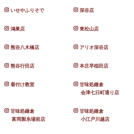
いせやふりそで
深谷店
鴻巣店
東松山店
熊谷八木橋店
アリオ深谷店
熊谷行田店
本庄早稲田店
着付け教室
甘味処鎌倉
会津七日町通り店
甘味処鎌倉
甘味処鎌倉
富岡製糸場前店
小江戸川越店