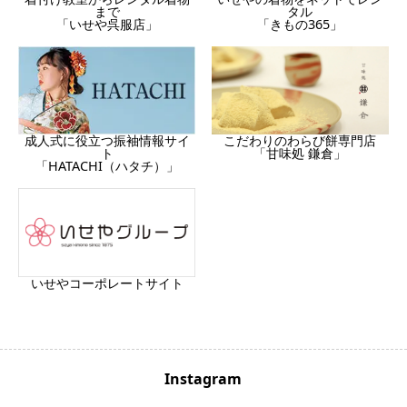
まで
タル
「いせや呉服店」
「きもの365」
成人式に役立つ振袖情報サイ
こだわりのわらび餅専門店
ト
「甘味処 鎌倉」
「HATACHI（ハタチ）」
いせやコーポレートサイト
Instagram