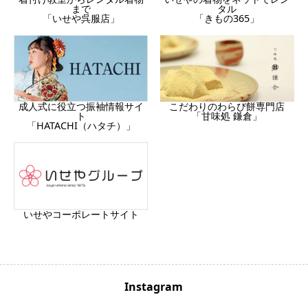
まで
タル
「いせや呉服店」
「きもの365」
成人式に役立つ振袖情報サイ
こだわりのわらび餅専門店
ト
「甘味処 鎌倉」
「HATACHI（ハタチ）」
いせやコーポレートサイト
Instagram