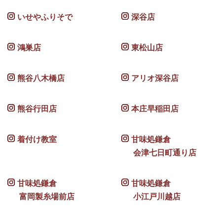
いせやふりそで
深谷店
鴻巣店
東松山店
熊谷八木橋店
アリオ深谷店
熊谷行田店
本庄早稲田店
着付け教室
甘味処鎌倉
会津七日町通り店
甘味処鎌倉
甘味処鎌倉
富岡製糸場前店
小江戸川越店