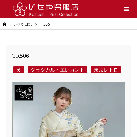
いせや日記
TR506
TR506
黄
クラシカル・エレガント
東京レトロ