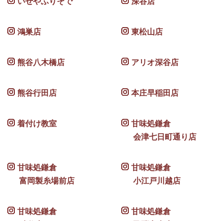
いせやふりそで
深谷店
鴻巣店
東松山店
熊谷八木橋店
アリオ深谷店
熊谷行田店
本庄早稲田店
着付け教室
甘味処鎌倉
会津七日町通り店
甘味処鎌倉
甘味処鎌倉
富岡製糸場前店
小江戸川越店
甘味処鎌倉
甘味処鎌倉