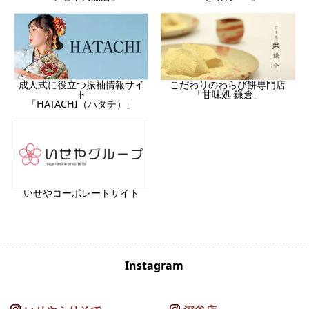
成人式に役立つ振袖情報サイ
こだわりのわらび餅専門店
ト
「甘味処 鎌倉」
「HATACHI（ハタチ）」
いせやコーポレートサイト
Instagram