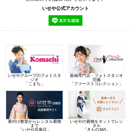
いせや公式アカウント
振袖専門店・フォトスタジオ
いせやグループのフォトスタ
完備
ジオ
「ファーストコレクション」
「こまち」
着付け教室からレンタル着物
いせやの着物をネットでレン
まで
タル
「いせや呉服店」
「きもの365」