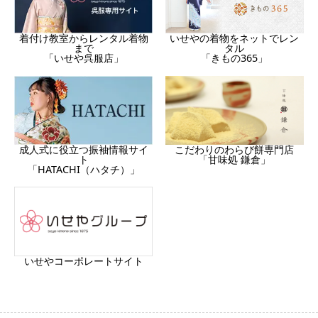
着付け教室からレンタル着物
いせやの着物をネットでレン
まで
タル
「いせや呉服店」
「きもの365」
成人式に役立つ振袖情報サイ
こだわりのわらび餅専門店
ト
「甘味処 鎌倉」
「HATACHI（ハタチ）」
いせやコーポレートサイト