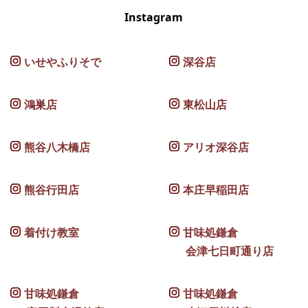
Instagram
いせやふりそで
深谷店
鴻巣店
東松山店
熊谷八木橋店
アリオ深谷店
熊谷行田店
本庄早稲田店
着付け教室
甘味処鎌倉
会津七日町通り店
甘味処鎌倉
甘味処鎌倉