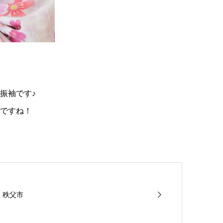
振袖です♪
ですね！
 秩父市