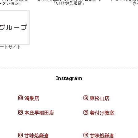
レクション」
「いせや呉服店」
「き
ートサイト
Instagram
鴻巣店
東松山店
本庄早稲田店
着付け教室
甘味処鎌倉
甘味処鎌倉