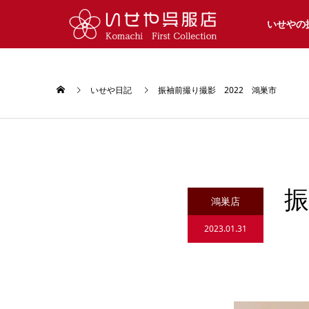
いせやの
いせや日記
振袖前撮り撮影 2022 鴻巣市
振
鴻巣店
2023.01.31