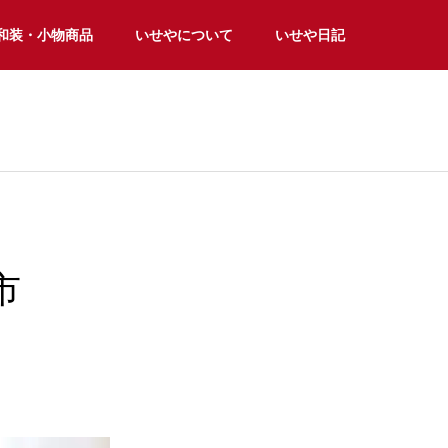
和装・小物商品
いせやについて
いせや日記
市