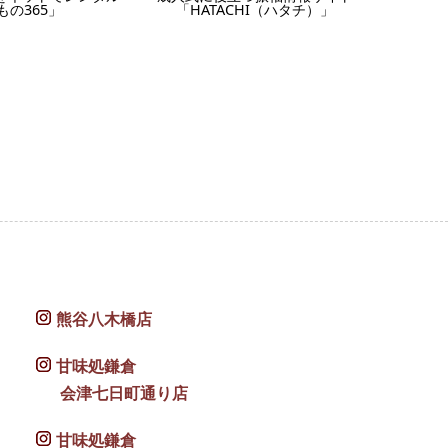
もの365」
「HATACHI（ハタチ）」
熊谷八木橋店
甘味処鎌倉
会津七日町通り店
甘味処鎌倉