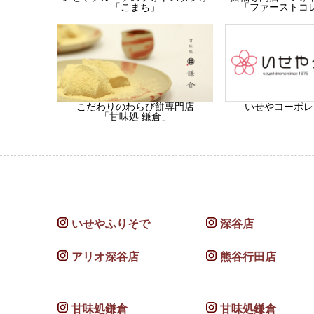
「ファーストコ
「こまち」
こだわりのわらび餅専門店
いせやコーポレ
「甘味処 鎌倉」
いせやふりそで
深谷店
アリオ深谷店
熊谷行田店
甘味処鎌倉
甘味処鎌倉