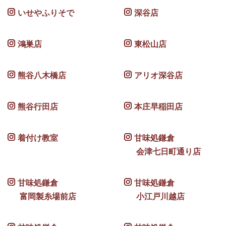
いせやふりそで
深谷店
鴻巣店
東松山店
熊谷八木橋店
アリオ深谷店
熊谷行田店
本庄早稲田店
着付け教室
甘味処鎌倉
会津七日町通り店
甘味処鎌倉
甘味処鎌倉
富岡製糸場前店
小江戸川越店