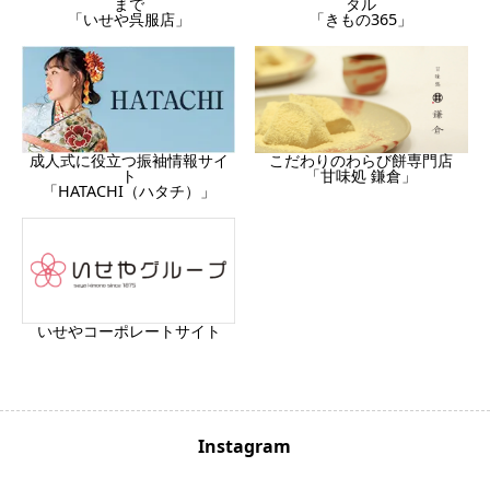
まで
タル
「いせや呉服店」
「きもの365」
成人式に役立つ振袖情報サイ
こだわりのわらび餅専門店
ト
「甘味処 鎌倉」
「HATACHI（ハタチ）」
いせやコーポレートサイト
Instagram