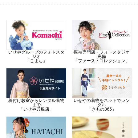
振袖専門店・フォトスタジオ
いせやグループのフォトスタ
完備
ジオ
「ファーストコレクション」
「こまち」
着付け教室からレンタル着物
いせやの着物をネットでレン
まで
タル
「いせや呉服店」
「きもの365」