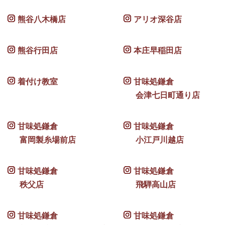
熊谷八木橋店
アリオ深谷店
熊谷行田店
本庄早稲田店
着付け教室
甘味処鎌倉
会津七日町通り店
甘味処鎌倉
甘味処鎌倉
富岡製糸場前店
小江戸川越店
甘味処鎌倉
甘味処鎌倉
秩父店
飛騨高山店
甘味処鎌倉
甘味処鎌倉