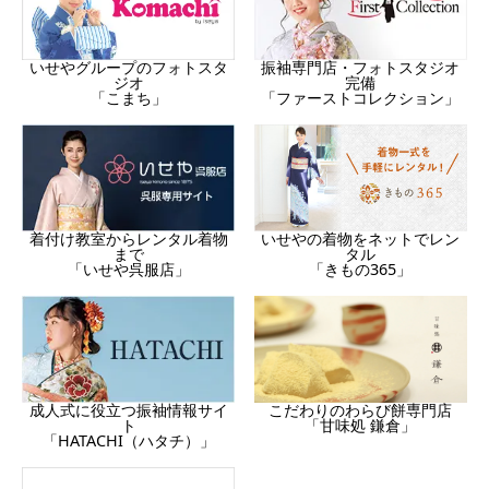
振袖専門店・フォトスタジオ
いせやグループのフォトスタ
完備
ジオ
「ファーストコレクション」
「こまち」
着付け教室からレンタル着物
いせやの着物をネットでレン
まで
タル
「いせや呉服店」
「きもの365」
成人式に役立つ振袖情報サイ
こだわりのわらび餅専門店
ト
「甘味処 鎌倉」
「HATACHI（ハタチ）」