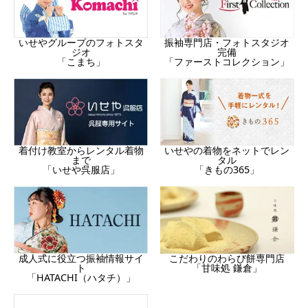
振袖専門店・フォトスタジオ
いせやグループのフォトスタ
完備
ジオ
「ファーストコレクション」
「こまち」
着付け教室からレンタル着物
いせやの着物をネットでレン
まで
タル
「いせや呉服店」
「きもの365」
成人式に役立つ振袖情報サイ
こだわりのわらび餅専門店
ト
「甘味処 鎌倉」
「HATACHI（ハタチ）」