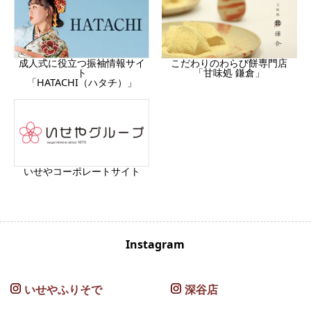
成人式に役立つ振袖情報サイ
こだわりのわらび餅専門店
ト
「甘味処 鎌倉」
「HATACHI（ハタチ）」
いせやコーポレートサイト
Instagram
いせやふりそで
深谷店