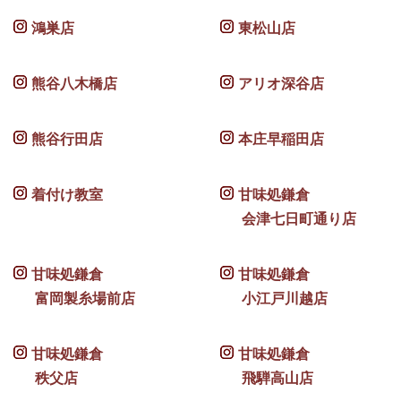
鴻巣店
東松山店
熊谷八木橋店
アリオ深谷店
熊谷行田店
本庄早稲田店
着付け教室
甘味処鎌倉
会津七日町通り店
甘味処鎌倉
甘味処鎌倉
富岡製糸場前店
小江戸川越店
甘味処鎌倉
甘味処鎌倉
秩父店
飛騨高山店