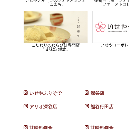
「ファーストコ
「こまち」
こだわりのわらび餅専門店
いせやコーポレ
「甘味処 鎌倉」
いせやふりそで
深谷店
アリオ深谷店
熊谷行田店
甘味処鎌倉
甘味処鎌倉