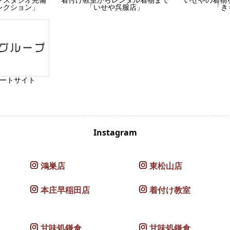
レクション」
「いせや呉服店」
「き
ートサイト
Instagram
鴻巣店
東松山店
本庄早稲田店
着付け教室
甘味処鎌倉
甘味処鎌倉