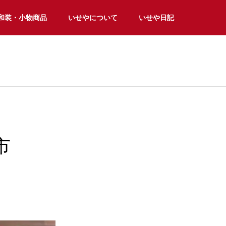
和装・小物商品
いせやについて
いせや日記
市