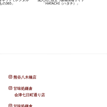
もの365」
「HATACHI（ハタチ）」
熊谷八木橋店
甘味処鎌倉
会津七日町通り店
甘味処鎌倉