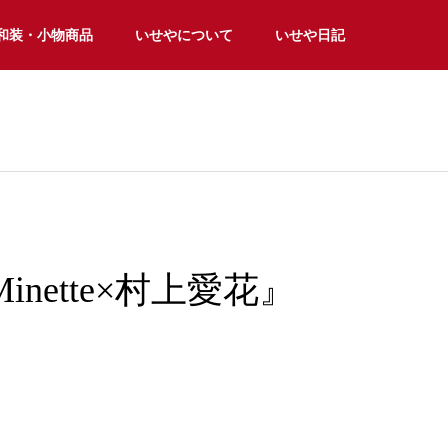
和装・小物商品
いせやについて
いせや日記
 Minette×村上愛花』