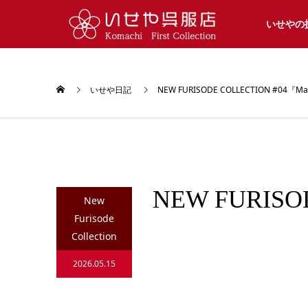
いせやの
いせや日記
NEW FURISODE COLLECTION #04『M
NEW FURISO
New
Furisode
Collection
2026.05.15