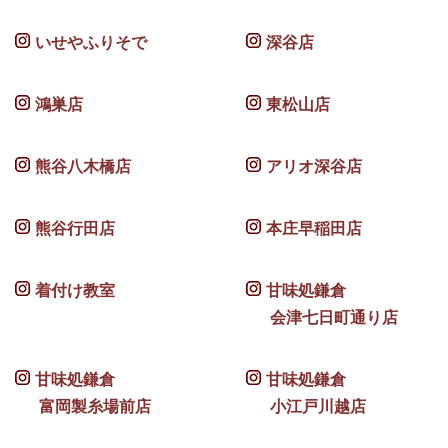
いせやふりそで
深谷店
鴻巣店
東松山店
熊谷八木橋店
アリオ深谷店
熊谷行田店
本庄早稲田店
着付け教室
甘味処鎌倉
会津七日町通り店
甘味処鎌倉
甘味処鎌倉
富岡製糸場前店
小江戸川越店