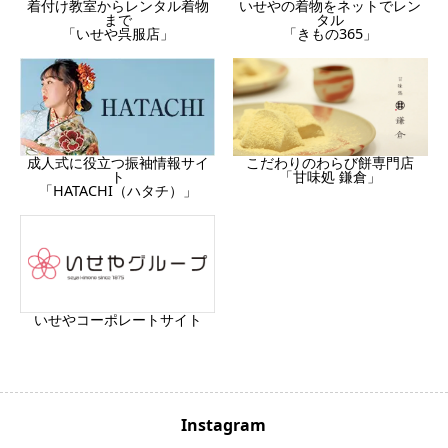
着付け教室からレンタル着物
いせやの着物をネットでレン
まで
タル
「いせや呉服店」
「きもの365」
成人式に役立つ振袖情報サイ
こだわりのわらび餅専門店
ト
「甘味処 鎌倉」
「HATACHI（ハタチ）」
いせやコーポレートサイト
Instagram