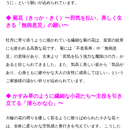
うに」という願いが込められています。
◆ 菊花（きっか・きく）〜邪気を払い、美しく生
きる「無病息災」の願い〜
牡丹に寄り添うように描かれている繊細な菊の花は、皇室の紋章
にも使われる高貴な花です。 菊には「不老長寿」や「無病息
災」の意味があり、古来より「邪気を払う強力な魔除けの力」が
あると信じられてきました。また、気高く美しい姿から「気品が
あり、心身ともに健やかな大人の女性に成長してほしい」という
ご家族様の温かい祈りが込められています。
◆ かすみ草のように繊細な小花たち〜主役を引き
立てる「清らかな心」〜
大輪の花の周りを優しく彩るように散りばめられた小さな花々
は、全体に柔らかな空気感と奥行きを与えています。 こうした