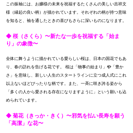
この振袖には、お嬢様の未来を祝福するたくさんの美しい吉祥文
様（縁起の良い柄）が描かれています。それぞれの柄が持つ意味
を知ると、袖を通したときの喜びもさらに深いものになります。
◆ 桜（さくら）〜新たな一歩を祝福する「始ま
り」の象徴〜
全体に舞うように描かれている愛らしい桜は、日本の国花でもあ
り、春の訪れを告げる花です。 桜は「物事の始まり」
や
「豊か
さ」を意味し、新しい人生のスタートラインに立つ成人式にこれ
以上ないほどぴったりな柄です。また、一斉に咲き誇る姿から
「多くの人から愛される存在になりますように」という願いも込
められています。
◆ 菊花（きっか・きく）〜邪気を払い長寿を願う
「高潔」な花〜