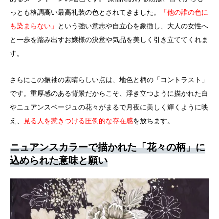
っとも格調高い最高礼装の色
とされてきました。
「他の誰の色に
も染まらない」
という強い意志や自立心を象徴し、大人の女性へ
と一歩を踏み出すお嬢様の決意や気品を美しく引き立ててくれま
す。
さらにこの振袖の素晴らしい点は、地色と柄の「コントラスト」
です。重厚感のある背景だからこそ、浮き立つように描かれた白
やニュアンスベージュの花々がまるで月夜に美しく輝くように映
え、
見る人を惹きつける圧倒的な存在感
を放ちます。
ニュアンスカラーで描かれた「花々の柄」に
込められた意味と願い