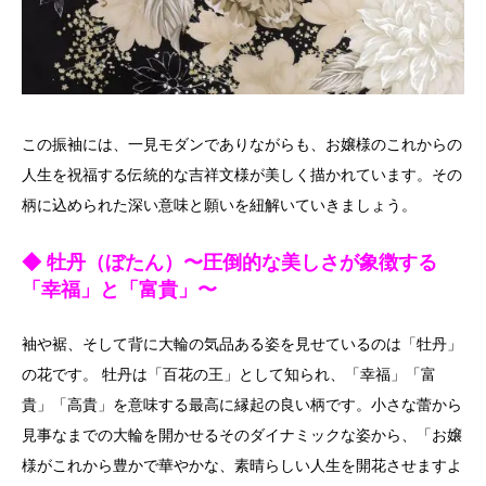
この振袖には、一見モダンでありながらも、お嬢様のこれからの
人生を祝福する伝統的な吉祥文様が美しく描かれています。その
柄に込められた深い意味と願いを紐解いていきましょう。
◆ 牡丹（ぼたん）〜圧倒的な美しさが象徴する
「幸福」と「富貴」〜
袖や裾、そして背に大輪の気品ある姿を見せているのは「牡丹」
の花です。 牡丹は「百花の王」として知られ、「幸福」「富
貴」「高貴」を意味する最高に縁起の良い柄です。小さな蕾から
見事なまでの大輪を開かせるそのダイナミックな姿から、「お嬢
様がこれから豊かで華やかな、素晴らしい人生を開花させますよ