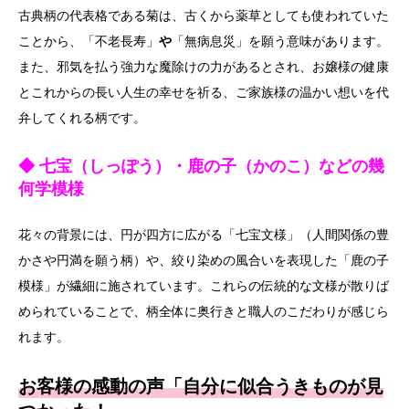
古典柄の代表格である菊は、古くから薬草としても使われていた
ことから、「不老長寿」
や
「無病息災」を願う意味があります。
また、邪気を払う強力な魔除けの力があるとされ、お嬢様の健康
とこれからの長い人生の幸せを祈る、ご家族様の温かい想いを代
弁してくれる柄です。
◆ 七宝（しっぽう）・鹿の子（かのこ）などの幾
何学模様
花々の背景には、円が四方に広がる「七宝文様」（人間関係の豊
かさや円満を願う柄）や、絞り染めの風合いを表現した「鹿の子
模様」が繊細に施されています。これらの伝統的な文様が散りば
められていることで、柄全体に奥行きと職人のこだわりが感じら
れます。
お客様の感動の声「自分に似合うきものが見