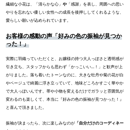
繊細な小花は、「清らかな心」
や
「感謝」を表し、周囲への思い
やりを忘れない優しい女性への成長を後押ししてくれるような、
愛らしい願いが込められています。
お客様の感動の声「好みの色の振袖が見つか
った！」
実際に羽織っていただくと、お嬢様の持つ大人っぽさと透明感が
引き立ち、スタッフからも思わず「かっこいい…！」と歓声が上
がりました。落ち着いたトーンなのに、大きな牡丹や菊の花が白
やベージュで綺麗に浮き立っていて、地味どころかすごく華やか
で大人っぽいんです。帯や小物を変えるだけでガラッと雰囲気が
変わるのも楽しくて、本当に『好みの色の振袖が見つかった！』
と喜んで頂きました。
振袖が決まったら、次に楽しみなのが
「自分だけのコーディネー