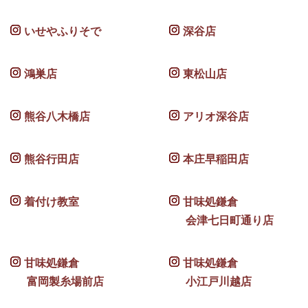
いせやふりそで
深谷店
鴻巣店
東松山店
熊谷八木橋店
アリオ深谷店
熊谷行田店
本庄早稲田店
着付け教室
甘味処鎌倉
会津七日町通り店
甘味処鎌倉
甘味処鎌倉
富岡製糸場前店
小江戸川越店