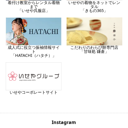
着付け教室からレンタル着物
いせやの着物をネットでレン
まで
タル
「いせや呉服店」
「きもの365」
成人式に役立つ振袖情報サイ
こだわりのわらび餅専門店
ト
「甘味処 鎌倉」
「HATACHI（ハタチ）」
いせやコーポレートサイト
Instagram