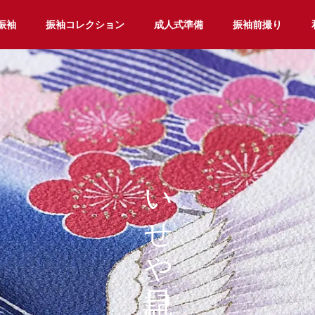
振袖
振袖コレクション
成人式準備
振袖前撮り
いせや日記