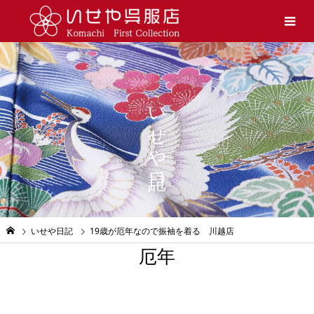
いせや日記
いせや日記
19歳が厄年なので振袖を着る 川越店
厄年