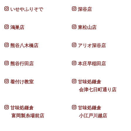
いせやふりそで
深谷店
鴻巣店
東松山店
熊谷八木橋店
アリオ深谷店
熊谷行田店
本庄早稲田店
着付け教室
甘味処鎌倉
会津七日町通り店
甘味処鎌倉
甘味処鎌倉
富岡製糸場前店
小江戸川越店