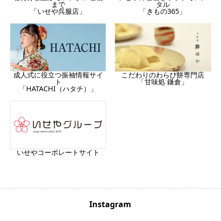
まで
タル
「いせや呉服店」
「きもの365」
成人式に役立つ振袖情報サイ
こだわりのわらび餅専門店
ト
「甘味処 鎌倉」
「HATACHI（ハタチ）」
いせやコーポレートサイト
Instagram