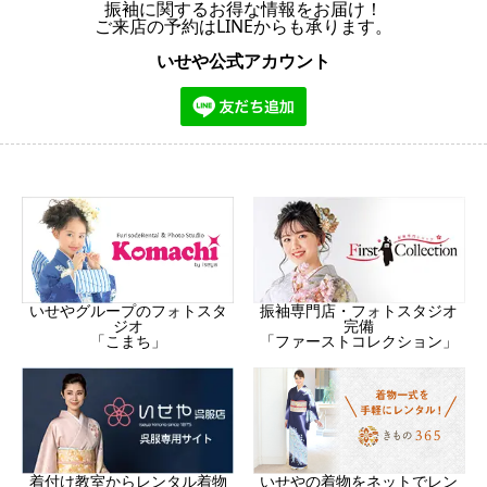
振袖に関するお得な情報をお届け！
ご来店の予約はLINEからも承ります。
いせや公式アカウント
振袖専門店・フォトスタジオ
いせやグループのフォトスタ
完備
ジオ
「ファーストコレクション」
「こまち」
着付け教室からレンタル着物
いせやの着物をネットでレン