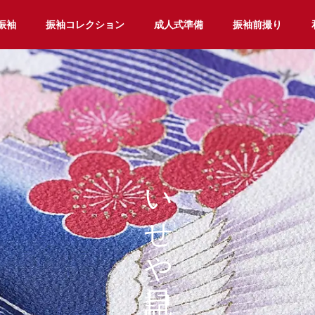
振袖
振袖コレクション
成人式準備
振袖前撮り
いせや日記