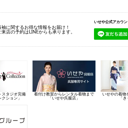
いせや公式アカウン
振袖に関するお得な情報をお届け！
ご来店の予約はLINEからも承ります。
トスタジオ完備
着付け教室からレンタル着物まで
いせやの着物
レクション」
「いせや呉服店」
「き