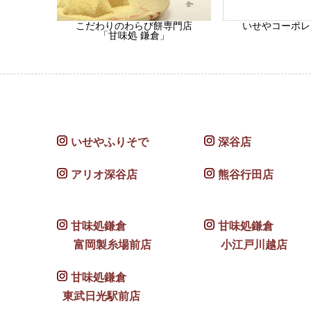
こだわりのわらび餅専門店
いせやコーポレ
「甘味処 鎌倉」
いせやふりそで
深谷店
アリオ深谷店
熊谷行田店
甘味処鎌倉
甘味処鎌倉
富岡製糸場前店
小江戸川越店
甘味処鎌倉
東武日光駅前店