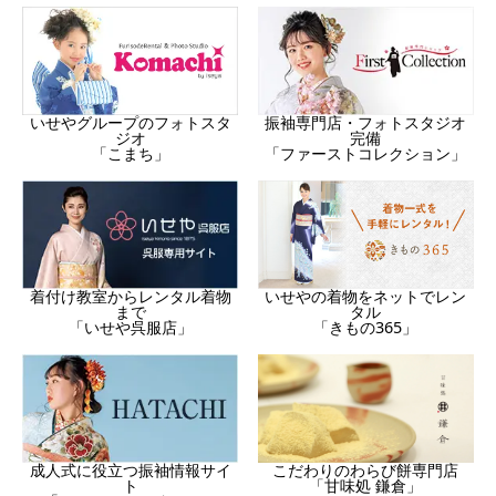
振袖専門店・フォトスタジオ
いせやグループのフォトスタ
完備
ジオ
「ファーストコレクション」
「こまち」
着付け教室からレンタル着物
いせやの着物をネットでレン
まで
タル
「いせや呉服店」
「きもの365」
成人式に役立つ振袖情報サイ
こだわりのわらび餅専門店
ト
「甘味処 鎌倉」