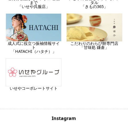
まで
タル
「いせや呉服店」
「きもの365」
成人式に役立つ振袖情報サイ
こだわりのわらび餅専門店
ト
「甘味処 鎌倉」
「HATACHI（ハタチ）」
いせやコーポレートサイト
Instagram