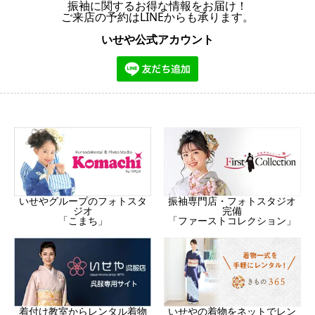
振袖に関するお得な情報をお届け！
ご来店の予約はLINEからも承ります。
いせや公式アカウント
振袖専門店・フォトスタジオ
いせやグループのフォトスタ
完備
ジオ
「ファーストコレクション」
「こまち」
着付け教室からレンタル着物
いせやの着物をネットでレン