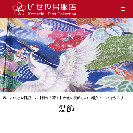
いせや日記
いせや日記
【新作入荷！】赤色の髪飾りのご紹介！！いせやアリオ店
髪飾