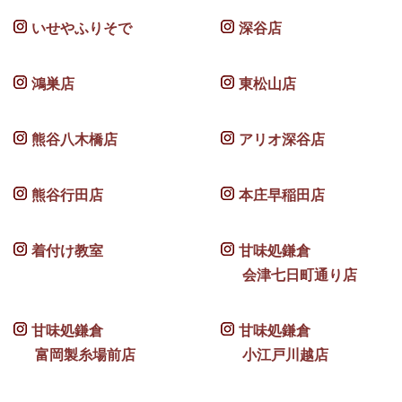
いせやふりそで
深谷店
鴻巣店
東松山店
熊谷八木橋店
アリオ深谷店
熊谷行田店
本庄早稲田店
着付け教室
甘味処鎌倉
会津七日町通り店
甘味処鎌倉
甘味処鎌倉
富岡製糸場前店
小江戸川越店